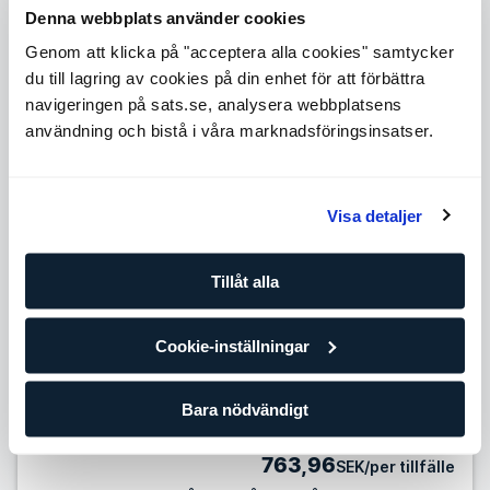
Level 3
Denna webbplats använder cookies
Expande
Genom att klicka på "acceptera alla cookies" samtycker
Level 4
du till lagring av cookies på din enhet för att förbättra
Expande
navigeringen på sats.se, analysera webbplatsens
Level 5
användning och bistå i våra marknadsföringsinsatser.
Expande
Antal tillfällen
Visa detaljer
10 tillfällen
799,90
SEK/per tillfälle
Tillåt alla
Förbättra dina framsteg med din egen personliga tränare
och träningsplan. Om du redan tränar regelmässigt på egen
Cookie-inställningar
hand eller på gruppträningsklasser är det här paketet för
dig.
Bara nödvändigt
25 tillfällen
763,96
SEK/per tillfälle