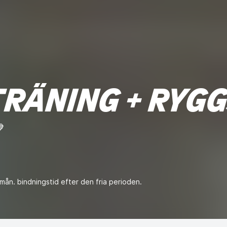
TRÄNING + RYG

ån. bindningstid efter den fria perioden.