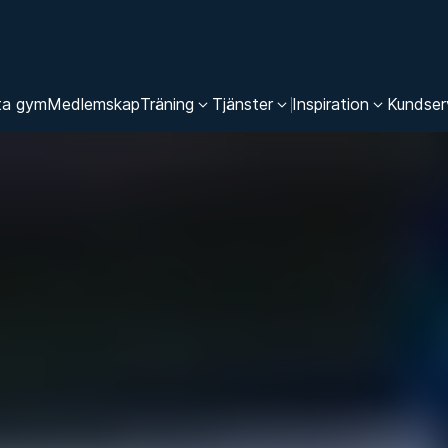
ta gym
Medlemskap
Träning
Tjänster
Inspiration
Kundser