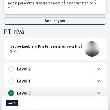
av din personliga tränare baserat på dina framsteg och
mål.
Se alla typer
PT-nivå
Jeppe Egebjerg Kristensen
är en nivå
Nivå
3
PT
Level 2
Expande
Level 1
Expande
Level 3
Minimer
Utökad kunskap om säker träning, effektiva övningar