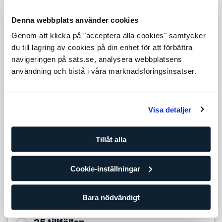
och hälsa
En stor mängd arbetade timmar med olika kunder
Denna webbplats använder cookies
Ytterligare kompetens såsom kost, hälsa och livsstil
Ett bra val om du vill ha bred erfarenhet och kunskap
Genom att klicka på "acceptera alla cookies" samtycker
du till lagring av cookies på din enhet för att förbättra
Level 4
navigeringen på sats.se, analysera webbplatsens
Expande
användning och bistå i våra marknadsföringsinsatser.
Level 5
Expande
Antal tillfällen
Visa detaljer
10 tillfällen
Tillåt alla
939,90
SEK/per tillfälle
Förbättra dina framsteg med din egen personliga tränare
Cookie-inställningar
och träningsplan. Om du redan tränar regelmässigt på egen
hand eller på gruppträningsklasser är det här paketet för
dig.
Bara nödvändigt