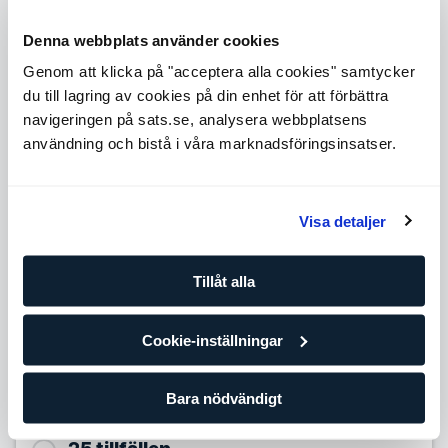
och hälsa
En stor mängd arbetade timmar med olika kunder
Denna webbplats använder cookies
Ytterligare kompetens såsom kost, hälsa och livsstil
Ett bra val om du vill ha bred erfarenhet och kunskap
Genom att klicka på "acceptera alla cookies" samtycker
du till lagring av cookies på din enhet för att förbättra
Level 4
navigeringen på sats.se, analysera webbplatsens
Expande
användning och bistå i våra marknadsföringsinsatser.
Level 5
Expande
Antal tillfällen
Visa detaljer
10 tillfällen
Tillåt alla
939,90
SEK/per tillfälle
Förbättra dina framsteg med din egen personliga tränare
Cookie-inställningar
och träningsplan. Om du redan tränar regelmässigt på egen
hand eller på gruppträningsklasser är det här paketet för
dig.
Bara nödvändigt