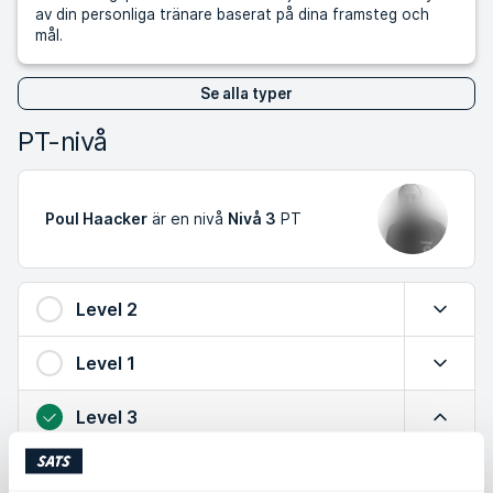
av din personliga tränare baserat på dina framsteg och
mål.
Se alla typer
PT-nivå
Poul Haacker
är en nivå
Nivå 3
PT
Level 2
Expande
Level 1
Expande
Level 3
Minimer
Utökad kunskap om säker träning, effektiva övningar