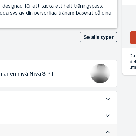
designad för att täcka ett helt träningspass.
kräddarsys av din personliga tränare baserat på dina
Se alla typer
Du 
del
uta
n
är en nivå
Nivå 3
PT
Expandera
Expandera
Minimera