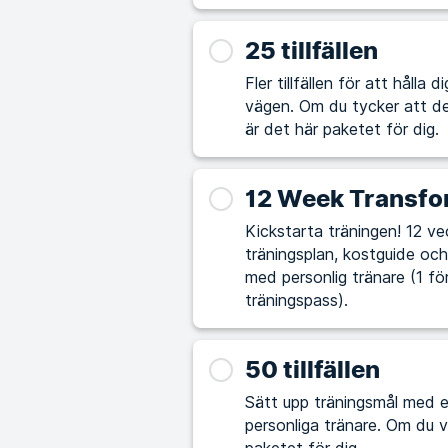
25 tillfällen
Fler tillfällen för att hålla
vägen. Om du tycker att det är utmanande att själv lägga upp träningspass
är det här paketet för dig.
12 Week Transfo
Kickstarta träningen! 12 vec
träningsplan, kostguide och 
med personlig tränare (1 fö
träningspass).
50 tillfällen
Sätt upp träningsmål med e
personliga tränare. Om du vill ta din träning och hälsa till nästa nivå är det här