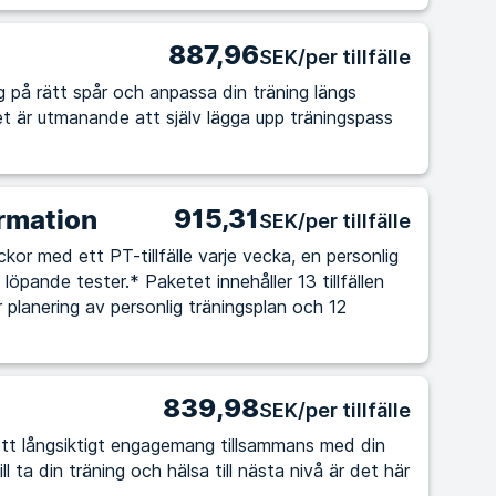
887,96
SEK/per tillfälle
 dig på rätt spår och anpassa din träning längs
915,31
rmation
SEK/per tillfälle
kor med ett PT-tillfälle varje vecka, en personlig
löpande tester.* Paketet innehåller 13 tillfällen
r planering av personlig träningsplan och 12
839,98
SEK/per tillfälle
tt långsiktigt engagemang tillsammans med din