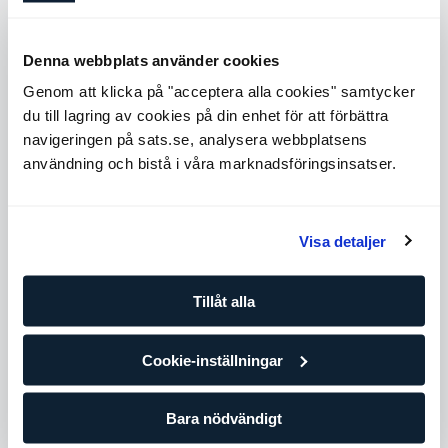
Expert på säker träning, effektiva övningar och hälsa
En stor mängd arbetade timmar med flera olika
Denna webbplats använder cookies
kunder
Ytterligare utökad kompetens såsom idrottsspecifik
Genom att klicka på "acceptera alla cookies" samtycker
träning, coachning och skadeförebyggning
du till lagring av cookies på din enhet för att förbättra
Ett bra val om du vill ha en personlig tränare i
navigeringen på sats.se, analysera webbplatsens
toppskiktet med lång erfarenhet och spetskompetens
användning och bistå i våra marknadsföringsinsatser.
Level 5
Expande
Visa detaljer
Antal tillfällen
Tillåt alla
10 tillfällen
1 099,90
SEK/per tillfälle
Cookie-inställningar
Förbättra dina framsteg med din egen personliga tränare
och träningsplan. Om du redan tränar regelmässigt på egen
hand eller på gruppträningsklasser är det här paketet för
Bara nödvändigt
dig.