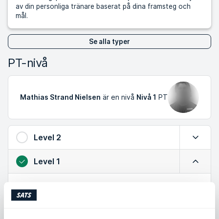
av din personliga tränare baserat på dina framsteg och
mål.
Se alla typer
PT-nivå
Mathias Strand Nielsen
är en nivå
Nivå 1
PT
Level 2
Expande
Level 1
Minimer
Kunskap om säker träning och effektiva övningar
Har praktisk erfarenhet
Ett bra val om du vill arbeta med grunderna