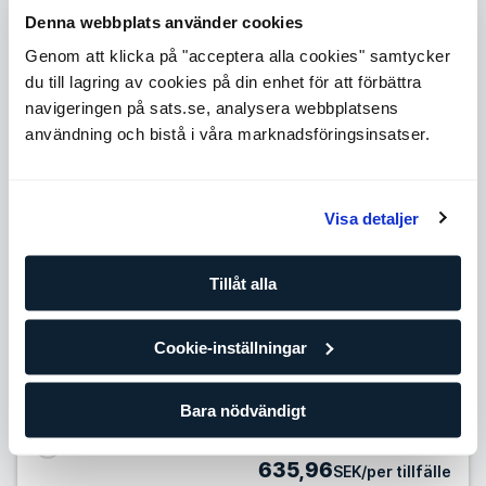
Denna webbplats använder cookies
Level 3
Expande
Genom att klicka på "acceptera alla cookies" samtycker
Level 4
du till lagring av cookies på din enhet för att förbättra
Expande
navigeringen på sats.se, analysera webbplatsens
Level 5
användning och bistå i våra marknadsföringsinsatser.
Expande
Antal tillfällen
Visa detaljer
10 tillfällen
669,90
SEK/per tillfälle
Tillåt alla
Förbättra dina framsteg med din egen personliga tränare
och träningsplan. Om du redan tränar regelmässigt på egen
Cookie-inställningar
hand eller på gruppträningsklasser är det här paketet för
dig.
Bara nödvändigt
25 tillfällen
635,96
SEK/per tillfälle