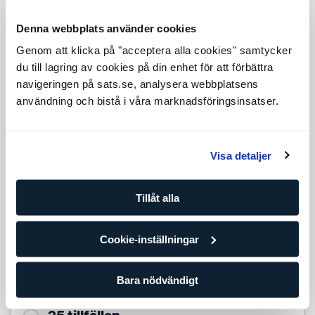
Level 1
Expande
Denna webbplats använder cookies
Level 3
Genom att klicka på "acceptera alla cookies" samtycker
Expande
du till lagring av cookies på din enhet för att förbättra
Level 4
navigeringen på sats.se, analysera webbplatsens
Expande
användning och bistå i våra marknadsföringsinsatser.
Level 5
Expande
Antal tillfällen
Visa detaljer
10 tillfällen
Tillåt alla
799,90
SEK/per tillfälle
Förbättra dina framsteg med din egen personliga tränare
Cookie-inställningar
och träningsplan. Om du redan tränar regelmässigt på egen
hand eller på gruppträningsklasser är det här paketet för
dig.
Bara nödvändigt