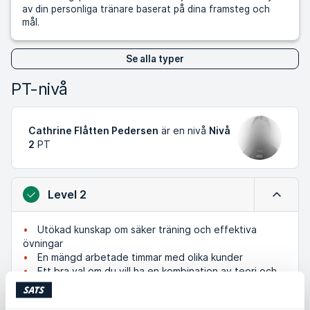
av din personliga tränare baserat på dina framsteg och
mål.
Se alla typer
PT-nivå
Cathrine Flåtten Pedersen
är en nivå
Nivå
2
PT
Level 2
Minimer
Utökad kunskap om säker träning och effektiva
övningar
En mängd arbetade timmar med olika kunder
Ett bra val om du vill ha en kombination av teori och
lång praktisk erfarenhet