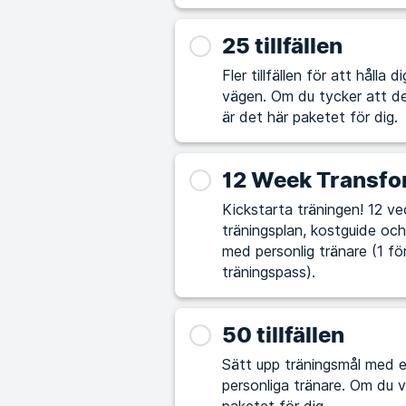
25 tillfällen
Fler tillfällen för att hålla
vägen. Om du tycker att det är utmanande att själv lägga upp träningspass
är det här paketet för dig.
12 Week Transfo
Kickstarta träningen! 12 vec
träningsplan, kostguide och 
med personlig tränare (1 fö
träningspass).
50 tillfällen
Sätt upp träningsmål med e
personliga tränare. Om du vill ta din träning och hälsa till nästa nivå är det här