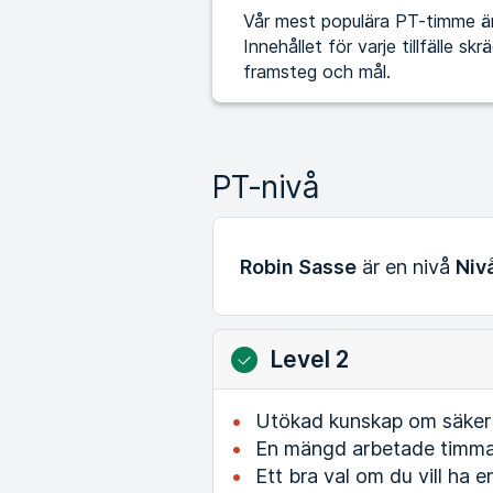
Vår mest populära PT-timme är 
Innehållet för varje tillfälle s
framsteg och mål.
PT-nivå
Robin Sasse
är en nivå
Niv
Level 2
Utökad kunskap om säker t
En mängd arbetade timmar
Ett bra val om du vill ha e