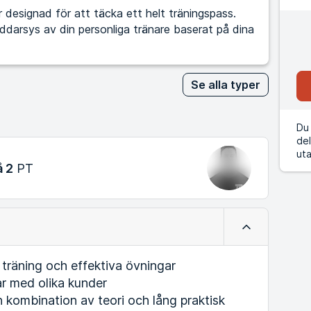
designad för att täcka ett helt träningspass.
kräddarsys av din personliga tränare baserat på dina
Se alla typer
Du 
del
uta
å 2
PT
Minimera
räning och effektiva övningar
 med olika kunder
n kombination av teori och lång praktisk