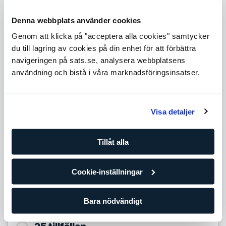
Level 1
Expande
Denna webbplats använder cookies
Level 3
Genom att klicka på "acceptera alla cookies" samtycker
Expande
du till lagring av cookies på din enhet för att förbättra
Level 4
navigeringen på sats.se, analysera webbplatsens
Expande
användning och bistå i våra marknadsföringsinsatser.
Level 5
Expande
Antal tillfällen
Visa detaljer
10 tillfällen
Tillåt alla
799,90
SEK/per tillfälle
Förbättra dina framsteg med din egen personliga tränare
Cookie-inställningar
och träningsplan. Om du redan tränar regelmässigt på egen
hand eller på gruppträningsklasser är det här paketet för
dig.
Bara nödvändigt