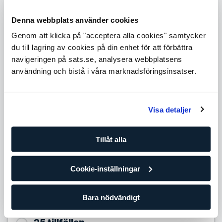
Level 1
Expande
Denna webbplats använder cookies
Level 3
Genom att klicka på "acceptera alla cookies" samtycker
Expande
du till lagring av cookies på din enhet för att förbättra
Level 4
navigeringen på sats.se, analysera webbplatsens
Expande
användning och bistå i våra marknadsföringsinsatser.
Level 5
Expande
Antal tillfällen
Visa detaljer
10 tillfällen
Tillåt alla
799,90
SEK/per tillfälle
Förbättra dina framsteg med din egen personliga tränare
Cookie-inställningar
och träningsplan. Om du redan tränar regelmässigt på egen
hand eller på gruppträningsklasser är det här paketet för
dig.
Bara nödvändigt