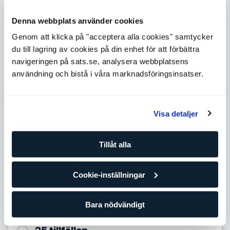
och hälsa
En stor mängd arbetade timmar med olika kunder
Denna webbplats använder cookies
Ytterligare kompetens såsom kost, hälsa och livsstil
Ett bra val om du vill ha bred erfarenhet och kunskap
Genom att klicka på "acceptera alla cookies" samtycker
du till lagring av cookies på din enhet för att förbättra
Level 4
navigeringen på sats.se, analysera webbplatsens
Expande
användning och bistå i våra marknadsföringsinsatser.
Level 5
Expande
Antal tillfällen
Visa detaljer
10 tillfällen
Tillåt alla
939,90
SEK/per tillfälle
Förbättra dina framsteg med din egen personliga tränare
Cookie-inställningar
och träningsplan. Om du redan tränar regelmässigt på egen
hand eller på gruppträningsklasser är det här paketet för
dig.
Bara nödvändigt