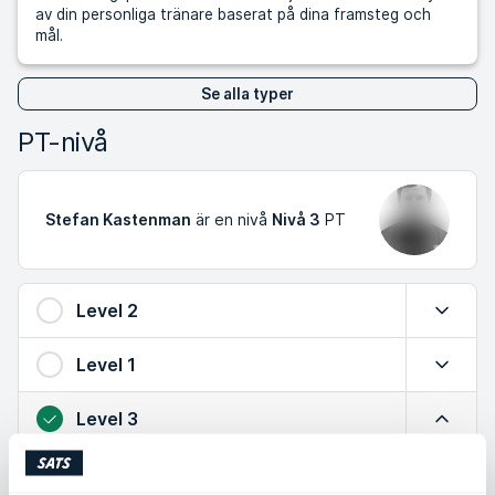
av din personliga tränare baserat på dina framsteg och
mål.
Se alla typer
PT-nivå
Stefan Kastenman
är en nivå
Nivå 3
PT
Level 2
Expande
Level 1
Expande
Level 3
Minimer
Utökad kunskap om säker träning, effektiva övningar