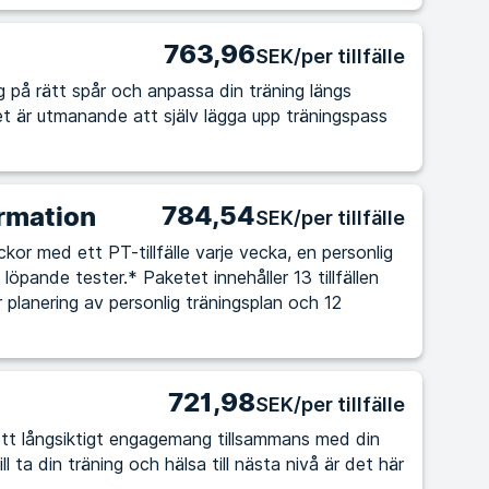
763,96
SEK/per tillfälle
 dig på rätt spår och anpassa din träning längs
784,54
rmation
SEK/per tillfälle
kor med ett PT-tillfälle varje vecka, en personlig
löpande tester.* Paketet innehåller 13 tillfällen
r planering av personlig träningsplan och 12
721,98
SEK/per tillfälle
tt långsiktigt engagemang tillsammans med din