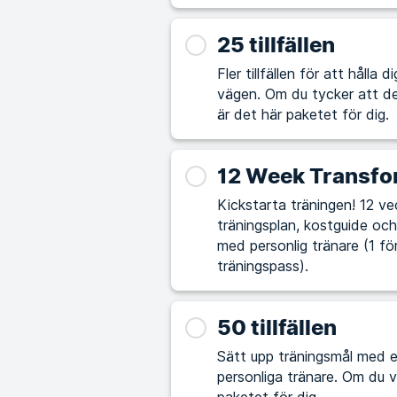
25 tillfällen
Fler tillfällen för att hålla
vägen. Om du tycker att det är utmanande att själv lägga upp träningspass
är det här paketet för dig.
12 Week Transfo
Kickstarta träningen! 12 vec
träningsplan, kostguide och 
med personlig tränare (1 fö
träningspass).
50 tillfällen
Sätt upp träningsmål med e
personliga tränare. Om du vill ta din träning och hälsa till nästa nivå är det här