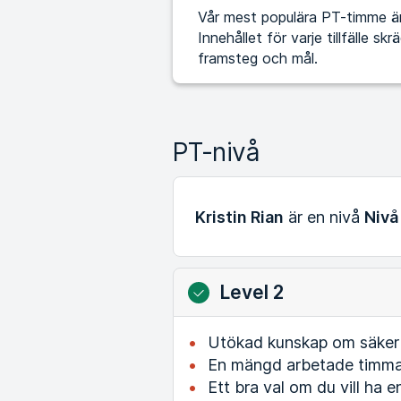
Vår mest populära PT-timme är 
Innehållet för varje tillfälle s
framsteg och mål.
PT-nivå
Kristin Rian
är en nivå
Nivå
Level 2
Utökad kunskap om säker t
En mängd arbetade timmar
Ett bra val om du vill ha e