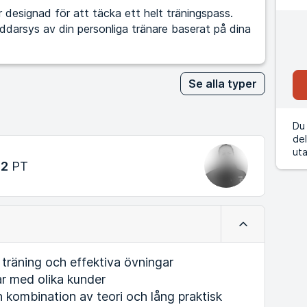
designad för att täcka ett helt träningspass.
kräddarsys av din personliga tränare baserat på dina
Se alla typer
Du 
del
uta
 2
PT
Minimera
räning och effektiva övningar
 med olika kunder
n kombination av teori och lång praktisk