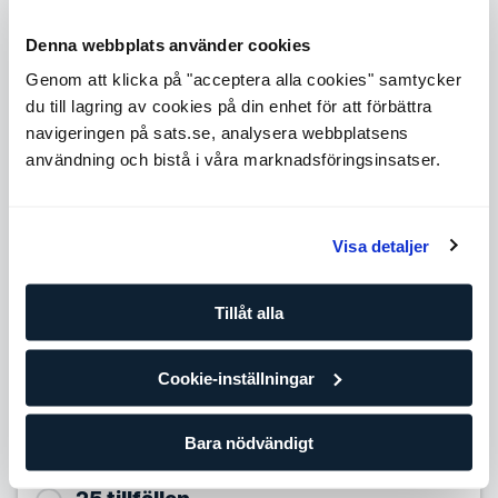
Level 1
Expande
Denna webbplats använder cookies
Level 3
Genom att klicka på "acceptera alla cookies" samtycker
Expande
du till lagring av cookies på din enhet för att förbättra
Level 4
navigeringen på sats.se, analysera webbplatsens
Expande
användning och bistå i våra marknadsföringsinsatser.
Level 5
Expande
Antal tillfällen
Visa detaljer
10 tillfällen
Tillåt alla
799,90
SEK/per tillfälle
Förbättra dina framsteg med din egen personliga tränare
Cookie-inställningar
och träningsplan. Om du redan tränar regelmässigt på egen
hand eller på gruppträningsklasser är det här paketet för
dig.
Bara nödvändigt