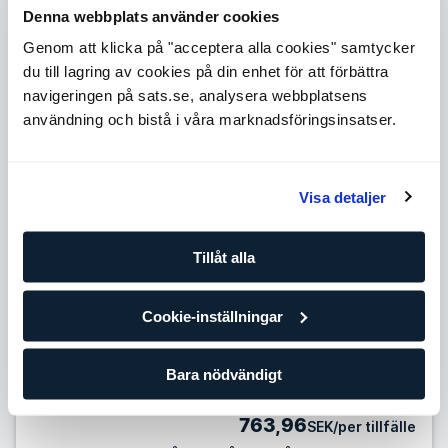
Level 3
Denna webbplats använder cookies
Expande
Genom att klicka på "acceptera alla cookies" samtycker
Level 4
du till lagring av cookies på din enhet för att förbättra
Expande
navigeringen på sats.se, analysera webbplatsens
Level 5
användning och bistå i våra marknadsföringsinsatser.
Expande
Antal tillfällen
Visa detaljer
10 tillfällen
799,90
SEK/per tillfälle
Tillåt alla
Förbättra dina framsteg med din egen personliga tränare
och träningsplan. Om du redan tränar regelmässigt på egen
Cookie-inställningar
hand eller på gruppträningsklasser är det här paketet för
dig.
Bara nödvändigt
25 tillfällen
763,96
SEK/per tillfälle