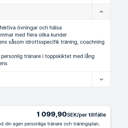
Minimera
ffektiva övningar och hälsa
mmar med flera olika kunder
ens såsom idrottsspecifik träning, coachning
n personlig tränare i toppskiktet med lång
ens
Expandera
1 099,90
SEK/per tillfälle
d din egen personliga tränare och träningsplan.