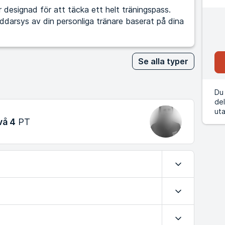
designad för att täcka ett helt träningspass.
kräddarsys av din personliga tränare baserat på dina
Se alla typer
Du 
del
uta
vå 4
PT
Expandera
Expandera
Expandera