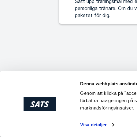
Sätt upp träningsmål med e
personliga tränare. Om du vill ta din träning och hälsa till nästa nivå är det här
paketet för dig.
Denna webbplats använde
Genom att klicka på "accept
förbättra navigeringen på 
marknadsföringsinsatser.
Visa detaljer