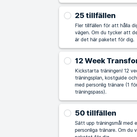
25 tillfällen
Fler tillfällen för att hålla
vägen. Om du tycker att det är utmanande att själv lägga upp träningspass
är det här paketet för dig.
12 Week Transfo
Kickstarta träningen! 12 vec
träningsplan, kostguide och 
med personlig tränare (1 fö
träningspass).
50 tillfällen
Sätt upp träningsmål med e
personliga tränare. Om du vill ta din träning och hälsa till nästa nivå är det här