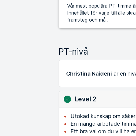
Vår mest populära PT-timme är 
Innehållet för varje tillfälle s
framsteg och mål.
PT-nivå
Christina Naideni
är en ni
Level 2
Utökad kunskap om säker t
En mängd arbetade timmar
Ett bra val om du vill ha e