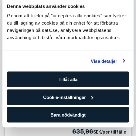
Denna webbplats använder cookies
Level 3
Expande
Genom att klicka på "acceptera alla cookies" samtycker
Level 4
du till lagring av cookies på din enhet för att förbättra
Expande
navigeringen på sats.se, analysera webbplatsens
Level 5
användning och bistå i våra marknadsföringsinsatser.
Expande
Antal tillfällen
Visa detaljer
10 tillfällen
669,90
SEK/per tillfälle
Tillåt alla
Förbättra dina framsteg med din egen personliga tränare
och träningsplan. Om du redan tränar regelmässigt på egen
Cookie-inställningar
hand eller på gruppträningsklasser är det här paketet för
dig.
Bara nödvändigt
25 tillfällen
635,96
SEK/per tillfälle