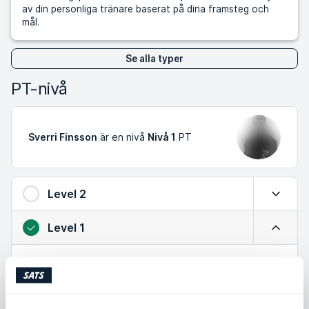
av din personliga tränare baserat på dina framsteg och
mål.
Se alla typer
PT-nivå
Sverri Finsson
är en nivå
Nivå 1
PT
Level 2
Expande
Level 1
Minimer
Kunskap om säker träning och effektiva övningar
Har praktisk erfarenhet
Ett bra val om du vill arbeta med grunderna