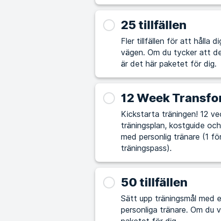
25 tillfällen
Fler tillfällen för att hålla
vägen. Om du tycker att det är utmanande att själv lägga upp träningspass
är det här paketet för dig.
12 Week Transfo
Kickstarta träningen! 12 vec
träningsplan, kostguide och 
med personlig tränare (1 fö
träningspass).
50 tillfällen
Sätt upp träningsmål med e
personliga tränare. Om du vill ta din träning och hälsa till nästa nivå är det här