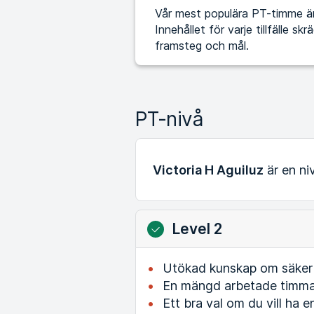
Vår mest populära PT-timme är 
Innehållet för varje tillfälle s
framsteg och mål.
PT-nivå
Victoria H Aguiluz
är en ni
Level 2
Utökad kunskap om säker t
En mängd arbetade timmar
Ett bra val om du vill ha e