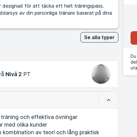
designad för att täcka ett helt träningspass.
kräddarsys av din personliga tränare baserat på dina
Se alla typer
Du 
del
uta
vå
Nivå 2
PT
Minimera
räning och effektiva övningar
 med olika kunder
n kombination av teori och lång praktisk