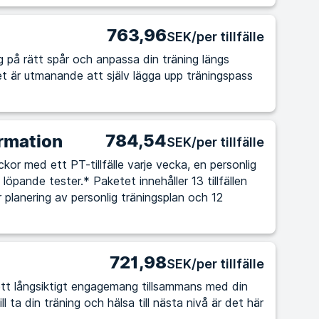
763,96
SEK/per tillfälle
 dig på rätt spår och anpassa din träning längs
784,54
rmation
SEK/per tillfälle
kor med ett PT-tillfälle varje vecka, en personlig
löpande tester.* Paketet innehåller 13 tillfällen
r planering av personlig träningsplan och 12
721,98
SEK/per tillfälle
tt långsiktigt engagemang tillsammans med din