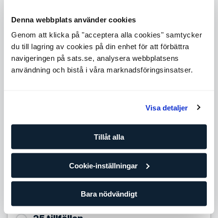
och hälsa
En stor mängd arbetade timmar med olika kunder
Denna webbplats använder cookies
Ytterligare kompetens såsom kost, hälsa och livsstil
Ett bra val om du vill ha bred erfarenhet och kunskap
Genom att klicka på "acceptera alla cookies" samtycker
du till lagring av cookies på din enhet för att förbättra
Level 4
navigeringen på sats.se, analysera webbplatsens
Expande
användning och bistå i våra marknadsföringsinsatser.
Level 5
Expande
Antal tillfällen
Visa detaljer
10 tillfällen
Tillåt alla
939,90
SEK/per tillfälle
Förbättra dina framsteg med din egen personliga tränare
Cookie-inställningar
och träningsplan. Om du redan tränar regelmässigt på egen
hand eller på gruppträningsklasser är det här paketet för
dig.
Bara nödvändigt