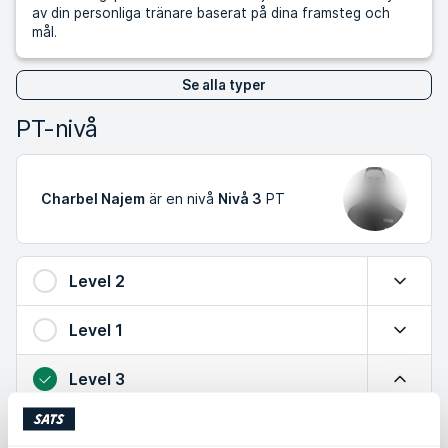
av din personliga tränare baserat på dina framsteg och
mål.
Se alla typer
PT-nivå
Charbel Najem
är en nivå
Nivå 3
PT
Level 2
Expande
Level 1
Expande
Level 3
Minimer
Utökad kunskap om säker träning, effektiva övningar