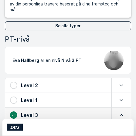
av din personliga tränare baserat på dina framsteg och
mål.
Se alla typer
PT-nivå
Eva Hallberg
är en nivå
Nivå 3
PT
Level 2
Expande
Level 1
Expande
Level 3
Minimer
Utökad kunskap om säker träning, effektiva övningar