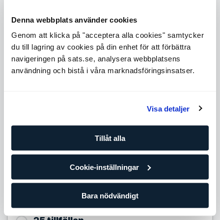
och hälsa
En stor mängd arbetade timmar med olika kunder
Denna webbplats använder cookies
Ytterligare kompetens såsom kost, hälsa och livsstil
Ett bra val om du vill ha bred erfarenhet och kunskap
Genom att klicka på "acceptera alla cookies" samtycker
du till lagring av cookies på din enhet för att förbättra
Level 4
navigeringen på sats.se, analysera webbplatsens
Expande
användning och bistå i våra marknadsföringsinsatser.
Level 5
Expande
Antal tillfällen
Visa detaljer
10 tillfällen
Tillåt alla
939,90
SEK/per tillfälle
Förbättra dina framsteg med din egen personliga tränare
Cookie-inställningar
och träningsplan. Om du redan tränar regelmässigt på egen
hand eller på gruppträningsklasser är det här paketet för
dig.
Bara nödvändigt