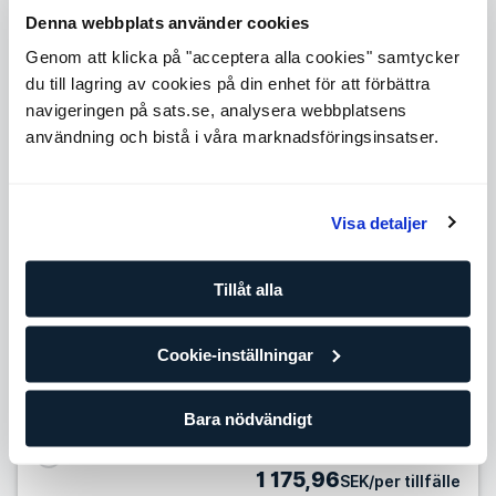
Denna webbplats använder cookies
Level 5
Minimer
Genom att klicka på "acceptera alla cookies" samtycker
du till lagring av cookies på din enhet för att förbättra
De bästa personliga tränarna finns hos SATS
navigeringen på sats.se, analysera webbplatsens
Handplockade utifrån deras erfarenhet, kunskap,
kompetens och feedback från kunder och kollega
användning och bistå i våra marknadsföringsinsatser.
Antal tillfällen
Visa detaljer
10 tillfällen
1 239,90
SEK/per tillfälle
Tillåt alla
Förbättra dina framsteg med din egen personliga tränare
och träningsplan. Om du redan tränar regelmässigt på egen
Cookie-inställningar
hand eller på gruppträningsklasser är det här paketet för
dig.
Bara nödvändigt
25 tillfällen
1 175,96
SEK/per tillfälle