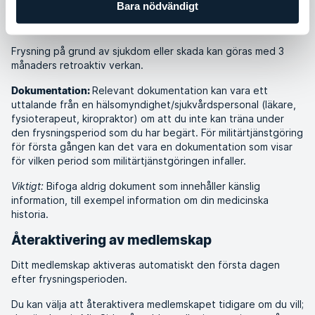
Bara nödvändigt
dokumentationen efter att ha behandlat begäran om frysning
i enlighet med våra GDPR-certifierade processer.
Frysning på grund av sjukdom eller skada kan göras med 3
månaders retroaktiv verkan.
Relevant dokumentation kan vara ett
Dokumentation:
uttalande från en hälsomyndighet/sjukvårdspersonal (läkare,
fysioterapeut, kiropraktor) om att du inte kan träna under
den frysningsperiod som du har begärt. För militärtjänstgöring
för första gången kan det vara en dokumentation som visar
för vilken period som militärtjänstgöringen infaller.
Viktigt:
Bifoga aldrig dokument som innehåller känslig
information, till exempel information om din medicinska
historia.
Återaktivering av medlemskap
Ditt medlemskap aktiveras automatiskt den första dagen
efter frysningsperioden.
Du kan välja att återaktivera medlemskapet tidigare om du vill;