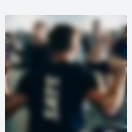
som passar både under
många är gruppträning en
och efter graviditeten.
social mötesplats och ett
bra bidrag till en aktiv och
hälsosam livsstil.