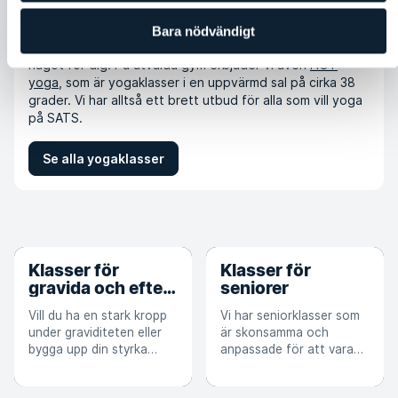
länge. Oavsett om du föredrar lugna yogaklasser som
Yin
Yoga
och
Gentle Flow
, till mer krävande och dynamiska
Bara nödvändigt
yogaklasser som
Vinyasa
och
Ashtanga yoga
, så har vi
något för dig. På utvalda gym erbjuder vi även
HOT
yoga
, som är yogaklasser i en uppvärmd sal på cirka 38
grader. Vi har alltså ett brett utbud för alla som vill yoga
på SATS.
Se alla yogaklasser
Klasser för
Klasser för
gravida och efter
seniorer
förlossning
Vill du ha en stark kropp
Vi har seniorklasser som
under graviditeten eller
är skonsamma och
bygga upp din styrka
anpassade för att vara
efter förlossningen?
lugnare versioner av våra
Strong Mama är en klass
populära klasser. För