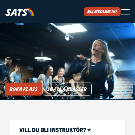
Bli medlem nu
GRUPPTRÄNING PÅ SATS
Välkommen till gruppträning på SATS! Oavsett om du är
nybörjare eller erfaren – våra instruktörer guidar dig
genom hela träningspasset. Häng med för en riktig
energikick och för att nå resultat tillsammans med
andra!
Boka klass
Se alla klasser
VILL DU BLI INSTRUKTÖR? ⭐