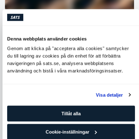
Denna webbplats använder cookies
Genom att klicka på "acceptera alla cookies" samtycker
du till lagring av cookies på din enhet för att förbättra
navigeringen på sats.se, analysera webbplatsens
användning och bistå i våra marknadsföringsinsatser.
Yogaklasser för kropp och
Visa detaljer
sinne
Tillåt alla
Yogaklasser är fördelaktiga för att öka flexibiliteten,
minska stress och förbättra det allmänna välbefinnandet.
Hos oss hittar du klasser som passar både för dig som är
Cookie-inställningar
helt ny inom yoga och för dig som har utövat yoga