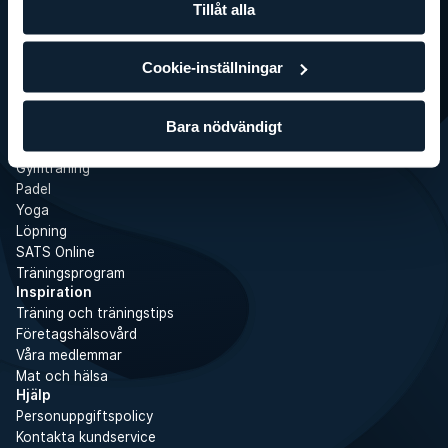
WhistleBlower
Tillåt alla
Gym
Tjänster
Boka gruppträning
Cookie-inställningar
Gruppträning
Personlig tränare
Bara nödvändigt
Boot Camps
Övningar
Gymträning
Padel
Yoga
Löpning
SATS Online
Träningsprogram
Inspiration
Träning och träningstips
Företagshälsovård
Våra medlemmar
Mat och hälsa
Hjälp
Personuppgiftspolicy
Kontakta kundservice