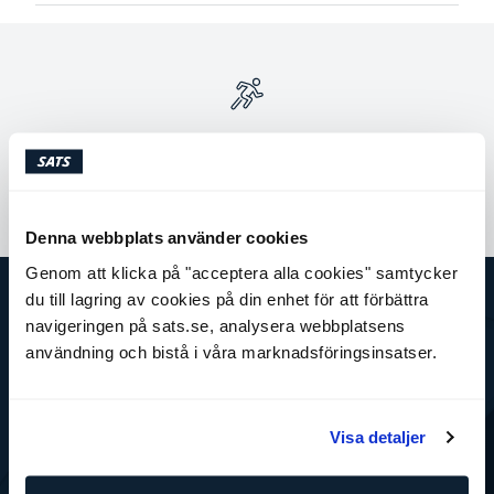
Använd filter för att hitta rätt klass för dig
Denna webbplats använder cookies
Genom att klicka på "acceptera alla cookies" samtycker
du till lagring av cookies på din enhet för att förbättra
navigeringen på sats.se, analysera webbplatsens
SATS
användning och bistå i våra marknadsföringsinsatser.
Det här är SATS
Företag
Jobba på SATS
Press
Visa detaljer
SATS Rewards
Investor Relations