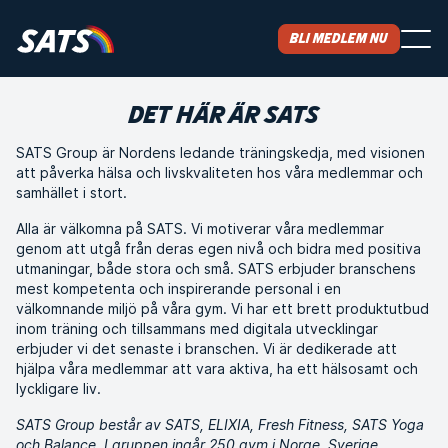
Bli medlem nu
DET HÄR ÄR SATS
SATS Group är Nordens ledande träningskedja, med visionen
att påverka hälsa och livskvaliteten hos våra medlemmar och
samhället i stort.
Alla är välkomna på SATS. Vi motiverar våra medlemmar
genom att utgå från deras egen nivå och bidra med positiva
utmaningar, både stora och små. SATS erbjuder branschens
mest kompetenta och inspirerande personal i en
välkomnande miljö på våra gym. Vi har ett brett produktutbud
inom träning och tillsammans med digitala utvecklingar
erbjuder vi det senaste i branschen. Vi är dedikerade att
hjälpa våra medlemmar att vara aktiva, ha ett hälsosamt och
lyckligare liv.
SATS Group består av SATS, ELIXIA, Fresh Fitness, SATS Yoga
och Balance. I gruppen ingår 250 gym i Norge, Sverige,