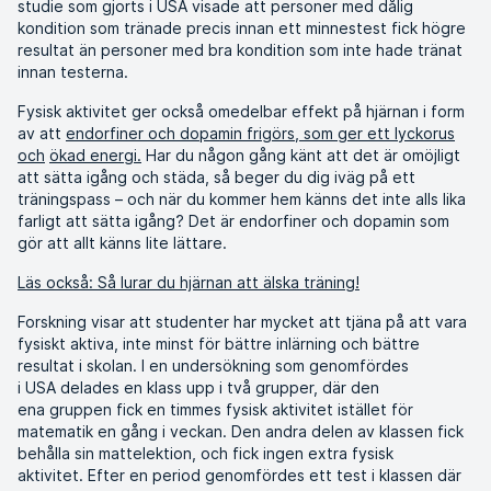
studie som gjorts i USA visade att personer med dålig
kondition som tränade precis innan ett minnestest fick högre
resultat än personer med bra kondition som inte hade tränat
innan testerna.
Fysisk aktivitet ger också omedelbar effekt på hjärnan i form
av att
endorfiner och dopamin frigörs, som ger ett lyckorus
och
ökad energi.
Har du någon gång känt att det är omöjligt
att sätta igång och städa, så beger du dig iväg på ett
träningspass – och när du kommer hem känns det inte alls lika
farligt att sätta igång? Det är endorfiner och dopamin som
gör att allt känns lite lättare.
Läs också: Så lurar du hjärnan att älska träning!
Forskning visar att studenter har mycket att tjäna på att vara
fysiskt aktiva, inte minst för bättre inlärning och bättre
resultat i skolan. I en undersökning som genomfördes
i USA delades en klass upp i två grupper, där den
ena gruppen fick en timmes fysisk aktivitet istället för
matematik en gång i veckan. Den andra delen av klassen fick
behålla sin mattelektion, och fick ingen extra fysisk
aktivitet. Efter en period genomfördes ett test i klassen där