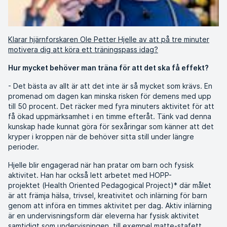
Klarar hjärnforskaren Ole Petter Hjelle av att på tre minuter
motivera dig att köra ett träningspass idag?
Hur mycket behöver man träna för att det ska få effekt?
- Det bästa av allt är att det inte är så mycket som krävs. En
promenad om dagen kan minska risken för demens med upp
till 50 procent. Det räcker med fyra minuters aktivitet för att
få ökad uppmärksamhet i en timme efteråt. Tänk vad denna
kunskap hade kunnat göra för sexåringar som känner att det
kryper i kroppen när de behöver sitta still under längre
perioder.
Hjelle blir engagerad när han pratar om barn och fysisk
aktivitet. Han har också lett arbetet med HOPP-
projektet (Health Oriented Pedagogical Project)* där målet
är att främja hälsa, trivsel, kreativitet och inlärning för barn
genom att införa en timmes aktivitet per dag. Aktiv inlärning
är en undervisningsform där eleverna har fysisk aktivitet
samtidigt som undervisningen, till exempel matte-stafett.