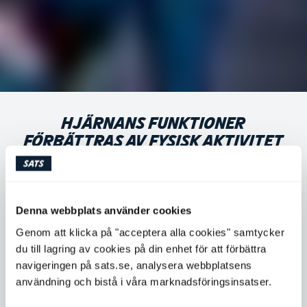
HJÄRNANS FUNKTIONER
FÖRBÄTTRAS AV FYSISK AKTIVITET
Visste du att fyra minuters fysisk aktivitet ger dig
bättre fokus i en timme efteråt? Vi har tagit reda på hur
Denna webbplats använder cookies
hjärnan påverkas av fysisk aktivitet – redan efter ett
par minuter.
Genom att klicka på "acceptera alla cookies" samtycker
du till lagring av cookies på din enhet för att förbättra
navigeringen på sats.se, analysera webbplatsens
användning och bistå i våra marknadsföringsinsatser.
SATS