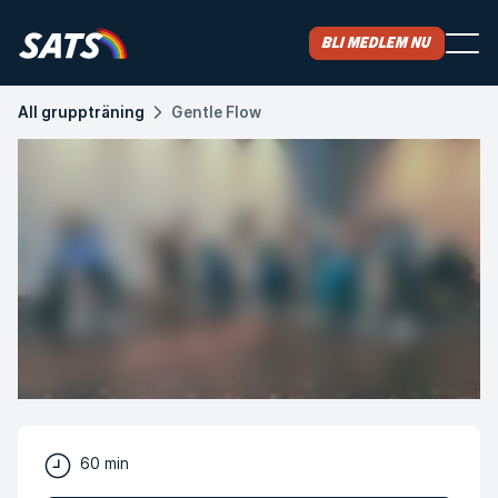
Bli medlem nu
All gruppträning
Gentle Flow
60 min