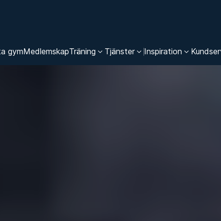
ta gym
Medlemskap
Träning
Tjänster
Inspiration
Kundser