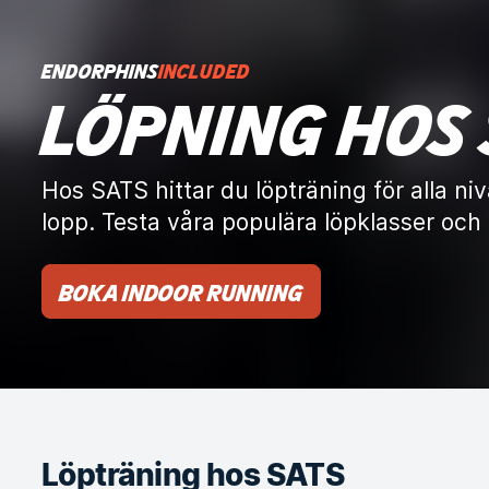
ENDORPHINS
INCLUDED
LÖPNING HOS
Hos SATS hittar du löpträning för alla niv
lopp. Testa våra populära löpklasser oc
Boka Indoor Running
Löpträning hos SATS