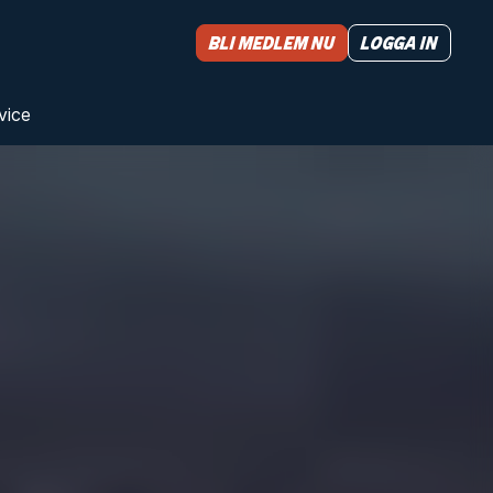
Bli medlem nu
Logga in
vice