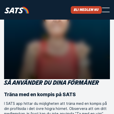
Bli medlem nu
SÅ ANVÄNDER DU DINA FÖRMÅNER
Träna med en kompis på SATS
I SATS app hittar du möjligheten att träna med en kompis på
din profilsida i det övre högra hörnet. Observera att om ditt
medlemskap är fryst kan du inte använda ”Ta med en vän”.