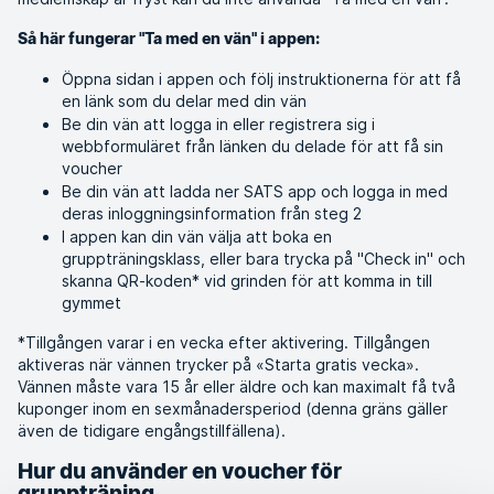
Så här fungerar "Ta med en vän" i appen:
Öppna sidan i appen och följ instruktionerna för att få
en länk som du delar med din vän
Be din vän att logga in eller registrera sig i
webbformuläret från länken du delade för att få sin
voucher
Be din vän att ladda ner SATS app och logga in med
deras inloggningsinformation från steg 2
I appen kan din vän välja att boka en
gruppträningsklass, eller bara trycka på "Check in" och
skanna QR-koden* vid grinden för att komma in till
gymmet
*Tillgången varar i en vecka efter aktivering. Tillgången
aktiveras när vännen trycker på «Starta gratis vecka».
Vännen måste vara 15 år eller äldre och kan maximalt få två
kuponger inom en sexmånadersperiod (denna gräns gäller
även de tidigare engångstillfällena).
Hur du använder en voucher för
gruppträning