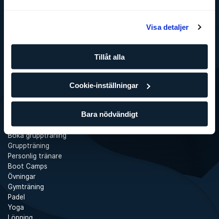
Visa detaljer
SATS
Det här är SATS
Företag
Tillåt alla
Jobba på SATS
Press
Cookie-inställningar
SATS Rewards
Investor Relations
WhistleBlower
Bara nödvändigt
Gym
Tjänster
Boka gruppträning
Gruppträning
Personlig tränare
Boot Camps
Övningar
Gymträning
Padel
Yoga
Löpning