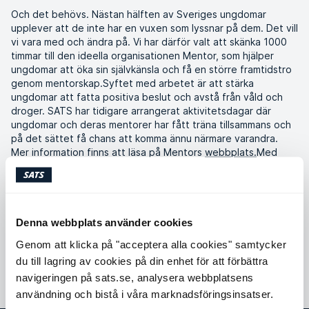
Och det behövs. Nästan hälften av Sveriges ungdomar
upplever att de inte har en vuxen som lyssnar på dem. Det vill
vi vara med och ändra på. Vi har därför valt att skänka 1000
timmar till den ideella organisationen Mentor, som hjälper
ungdomar att öka sin självkänsla och få en större framtidstro
genom mentorskap.Syftet med arbetet är att stärka
ungdomar att fatta positiva beslut och avstå från våld och
droger. SATS har tidigare arrangerat aktivitetsdagar där
ungdomar och deras mentorer har fått träna tillsammans och
på det sättet få chans att komma ännu närmare varandra.
Mer information finns att läsa på Mentors
webbplats.
Med
utgångspunkt från vår vision och våra värderingar, vill vi
engagera målgrupper som i vanliga fall kanske inte tar del av
vår träningskompetens. Därför samarbetar vi med ledande
och kvalitetssäkrade välgörenhetsorganisationer som riktar
sig till barn, ungdomar eller andra som har nytta av det vi har
Denna webbplats använder cookies
att erbjuda.
Genom att klicka på "acceptera alla cookies" samtycker
du till lagring av cookies på din enhet för att förbättra
navigeringen på sats.se, analysera webbplatsens
användning och bistå i våra marknadsföringsinsatser.