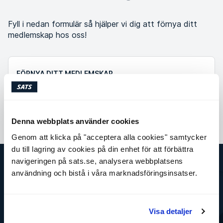
Fyll i nedan formulär så hjälper vi dig att förnya ditt
medlemskap hos oss!
FÖRNYA DITT MEDLEMSKAP
Fyll i nedan formulär så hjälper vi dig att förnya ditt
medlemskap hos oss!
Denna webbplats använder cookies
Genom att klicka på "acceptera alla cookies" samtycker
du till lagring av cookies på din enhet för att förbättra
navigeringen på sats.se, analysera webbplatsens
användning och bistå i våra marknadsföringsinsatser.
SATS
Det här är SATS
Företag
Jobba på SATS
Visa detaljer
Press