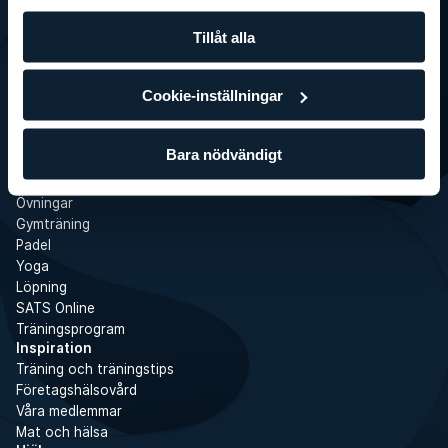
SATS Rewards
Tillåt alla
Investor Relations
WhistleBlower
Gym
Cookie-inställningar
Tjänster
Boka gruppträning
Gruppträning
Bara nödvändigt
Personlig tränare
Boot Camps
Övningar
Gymträning
Padel
Yoga
Löpning
SATS Online
Träningsprogram
Inspiration
Träning och träningstips
Företagshälsovård
Våra medlemmar
Mat och hälsa