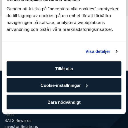
Genom att klicka på "acceptera alla cookies" samtycker
du till lagring av cookies på din enhet för att förbättra
navigeringen på sats.se, analysera webbplatsens
Fler kategorier
användning och bistå i våra marknadsföringsinsatser.
Min profil
Betalning
Träning
Tjänster
Visa detaljer
Gyminformation
Tillåt alla
Cookie-inställningar
SATS
Det här är SATS
Bara nödvändigt
Företag
Jobba på SATS
Press
SATS Rewards
Investor Relations