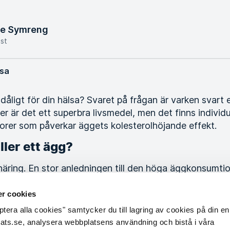
ne Symreng
ist
lsa
 dåligt för din hälsa? Svaret på frågan är varken svart ell
 är det ett superbra livsmedel, men det finns individue
ktorer som påverkar äggets kolesterolhöjande effekt.
ller ett ägg?
 näring. En stor anledningen till den höga äggkonsumti
änar mycket är äggets proteininnehåll och dess kvalit
as upp nästan fullständigt i tarmen och är en mycket bra
r cookies
1
). Ägg innehåller även jod, selen, B12, D-vitamin, kalc
era alla cookies" samtycker du till lagring av cookies på din enh
 är en antioxidant likt karotenoider som ger äggulan d
sats.se, analysera webbplatsens användning och bistå i våra