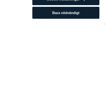
Bara nödvändigt
 ingår i
r. Detta finns
tora mängder
supptaget.
 även behövas
, äggvitan
 drygt tre
potesen är inte
sterol, ungefär
ormalkonsument
le alltför