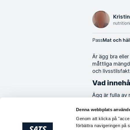
Kristi
nutrition
Pass
Mat och hä
Är ägg bra eller
måttliga mängder
och livsstilsfa
Vad innehå
Ägg är fulla av
personer som tr
bryts ner och t
Denna webbplats använde
proteinsyntes (
Genom att klicka på "accept
xantofyller som
förbättra navigeringen på 