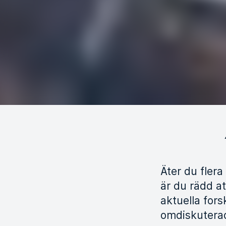
Äter du fler
är du rädd at
aktuella for
omdiskuterad