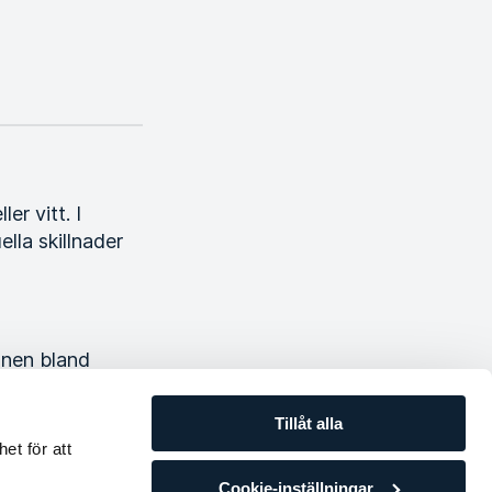
er vitt. I
lla skillnader
onen bland
et. Äggprotein
 källa för
Tillåt alla
ium, järn och
et för att
ess färg.
Cookie-inställningar