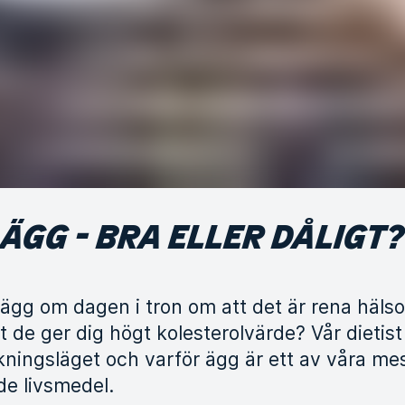
ÄGG - BRA ELLER DÅLIGT?
a ägg om dagen i tron om att det är rena häls
t de ger dig högt kolesterolvärde? Vår dietist
skningsläget och varför ägg är ett av våra me
e livsmedel.