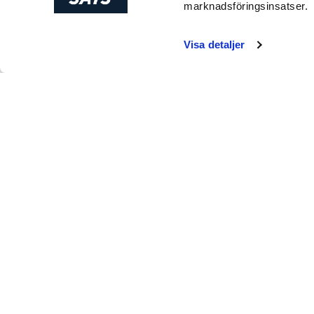
marknadsföringsinsatser.
Det nyttiga
Majoriteten av n
Visa detaljer
antikroppar och
inte i äggvitan
binder både jär
Denna effekt f
stora mängder r
Men proteinhalt
innehåller knap
gram. Med andra
Äggula och
Många av oss ha
helt oväntad ef
hälften av det 
av ägg finns do