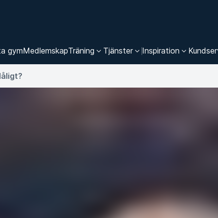
ta gym
Medlemskap
Träning
Tjänster
Inspiration
Kundser
dåligt?