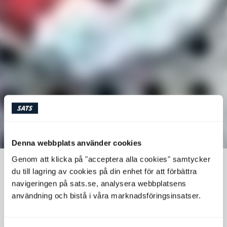
Denna webbplats använder cookies
Genom att klicka på "acceptera alla cookies" samtycker
GLUTENFRI GRANOLA MED SMAK AV
du till lagring av cookies på din enhet för att förbättra
JUL
navigeringen på sats.se, analysera webbplatsens
användning och bistå i våra marknadsföringsinsatser.
Det närmar sig jul och det finns ingen anledning att