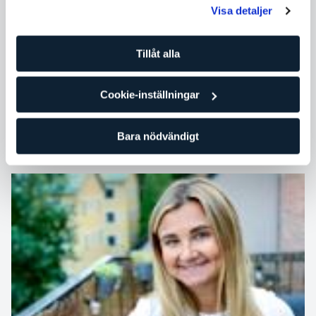
vänta med julsmakerna till julafton. Det här är en
Visa detaljer
glutenfri granola med pepparkakskryddor som livar upp
vilken frukost som helst!
Tillåt alla
Cookie-inställningar
SATS
Bara nödvändigt
Pass
Mat och hälsa