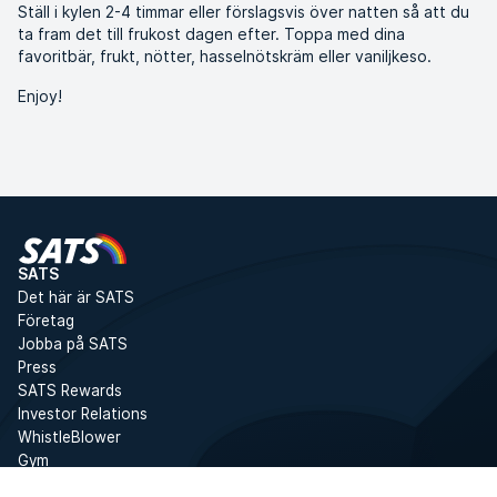
Ställ i kylen 2-4 timmar eller förslagsvis över natten så att du
ta fram det till frukost dagen efter. Toppa med dina
favoritbär, frukt, nötter, hasselnötskräm eller vaniljkeso.
Enjoy!
SATS
Det här är SATS
Företag
Jobba på SATS
Press
SATS Rewards
Investor Relations
WhistleBlower
Gym
Tjänster