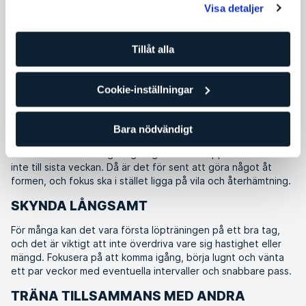
Visa detaljer
Tillåt alla
Runar Sæther
Master trainer Indoor Running, SATS
Cookie-inställningar
Pass
Träning och träningstips
Bara nödvändigt
Oroa dig inte om du inte redan har börjat träna. Du hinner
fortfarande skaffa dig en god grund före loppet. Men vänta
inte till sista veckan. Då är det för sent att göra något åt
formen, och fokus ska i stället ligga på vila och återhämtning.
SKYNDA LÅNGSAMT
För många kan det vara första löpträningen på ett bra tag,
och det är viktigt att inte överdriva vare sig hastighet eller
mängd. Fokusera på att komma igång, börja lugnt och vänta
ett par veckor med eventuella intervaller och snabbare pass.
TRÄNA TILLSAMMANS MED ANDRA