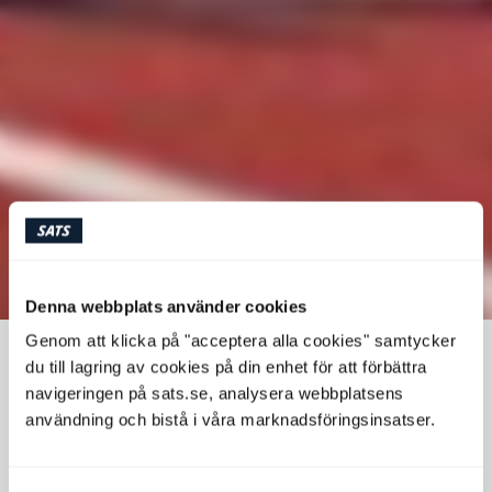
Denna webbplats använder cookies
Genom att klicka på "acceptera alla cookies" samtycker
VÅRENS LÖPLOPP NÄRMAR SIG
du till lagring av cookies på din enhet för att förbättra
navigeringen på sats.se, analysera webbplatsens
användning och bistå i våra marknadsföringsinsatser.
Vintern är borta och vårens lopp närmar sig med
stormsteg. Är du osäker på hur du förbereder dig på
bästa sätt? Här har du några bra tips.