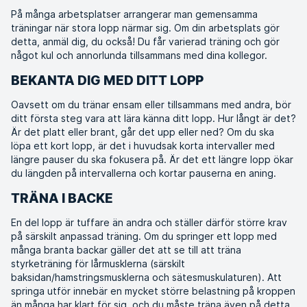
På många arbetsplatser arrangerar man gemensamma
träningar när stora lopp närmar sig. Om din arbetsplats gör
detta, anmäl dig, du också! Du får varierad träning och gör
något kul och annorlunda tillsammans med dina kollegor.
BEKANTA DIG MED DITT LOPP
Oavsett om du tränar ensam eller tillsammans med andra, bör
ditt första steg vara att lära känna ditt lopp. Hur långt är det?
Är det platt eller brant, går det upp eller ned? Om du ska
löpa ett kort lopp, är det i huvudsak korta intervaller med
längre pauser du ska fokusera på. Är det ett längre lopp ökar
du längden på intervallerna och kortar pauserna en aning.
TRÄNA I BACKE
En del lopp är tuffare än andra och ställer därför större krav
på särskilt anpassad träning. Om du springer ett lopp med
många branta backar gäller det att se till att träna
styrketräning för lårmusklerna (särskilt
baksidan/hamstringsmusklerna och sätesmuskulaturen). Att
springa utför innebär en mycket större belastning på kroppen
än många har klart för sig, och du måste träna även på detta.