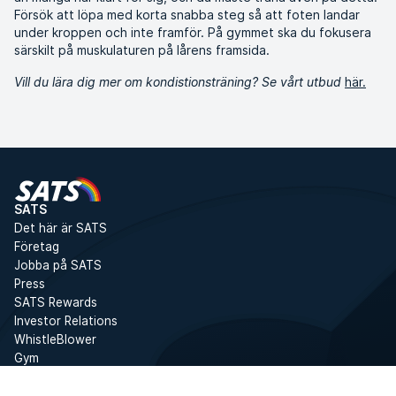
Försök att löpa med korta snabba steg så att foten landar
under kroppen och inte framför. På gymmet ska du fokusera
särskilt på muskulaturen på lårens framsida.
Vill du lära dig mer om kondistionsträning? Se vårt utbud
här.
SATS
Det här är SATS
Företag
Jobba på SATS
Press
SATS Rewards
Investor Relations
WhistleBlower
Gym
Tjänster
Boka gruppträning