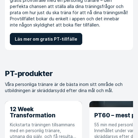
gratis provtillfälle med en personlig tränare – den
perfekta chansen att ställa alla dina träningsfrågor och
prata om hur just du ska träna för att nå dina träningsmål!
Provtillfället bokar du enkelt i appen och det innebär
inte någon skyldighet att boka fler tillfällen.
Läs mer om gratis PT-tillfälle
PT-produkter
Våra personliga tränare är de bästa inom sitt område och
utbildningen är skräddarsydd efter dina mål och mål.
12 Week
Transformation
PT60 – mest po
Kickstarta träningen tillsammans
55 min med personlig 
med en personlig tränare,
Innehållet under varje t
utmana dig själv, och få resultat
skräddarsys efter dig,