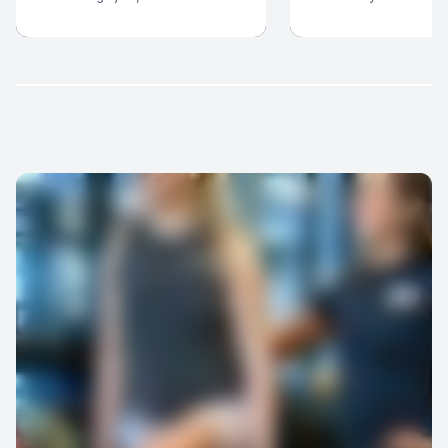
på 12 veckor!
utveckling och dina m
Dessutom väljer du P
antal tillfällen.