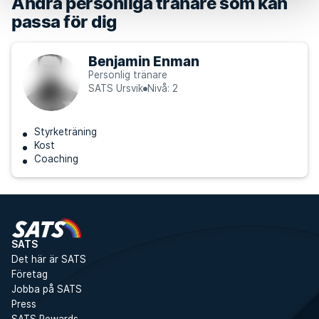
Andra personliga tränare som kan
passa för dig
Benjamin Enman
Personlig tränare
SATS Ursvik
Nivå: 2
Styrketräning
Kost
Coaching
SATS
Det här är SATS
Företag
Jobba på SATS
Press