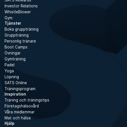
SATS Rewards
Investor Relations
WhistleBlower
Gym
Tjänster
Boka gruppträning
Gruppträning
Personlig tränare
Boot Camps
Övningar
Gymträning
Padel
Yoga
Löpning
SATS Online
Träningsprogram
Inspiration
Träning och träningstips
Företagshälsovård
Våra medlemmar
Mat och hälsa
Hjälp