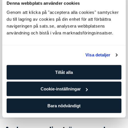
Denna webbplats använder cookies
Genom att klicka på "acceptera alla cookies" samtycker
Tillgängliga tider
du till lagring av cookies på din enhet för att förbättra
navigeringen på sats.se, analysera webbplatsens
Måndag
12:00 - 19:00
användning och bistå i våra marknadsföringsinsatser.
Tisdag
12:00 - 19:00
Onsdag
12:00 - 19:00
Torsdag
12:00 - 19:00
Visa detaljer
Fredag
12:00 - 19:00
Tillåt alla
Lördag
10:00 - 12:00
Söndag
10:00 - 12:00
Cookie-inställningar
Kontakta Izaac Tång
Bara nödvändigt