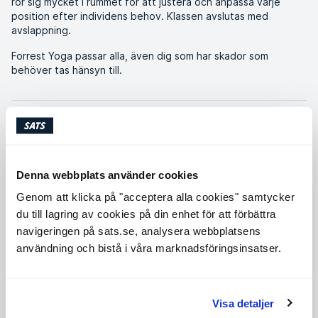
rör sig mycket i rummet för att justera och anpassa varje
position efter individens behov. Klassen avslutas med
avslappning.
Forrest Yoga passar alla, även dig som har skador som
behöver tas hänsyn till.
Kondition
Denna webbplats använder cookies
Genom att klicka på "acceptera alla cookies" samtycker
Styrka
du till lagring av cookies på din enhet för att förbättra
navigeringen på sats.se, analysera webbplatsens
användning och bistå i våra marknadsföringsinsatser.
Flexibilitet
Balans
Visa detaljer