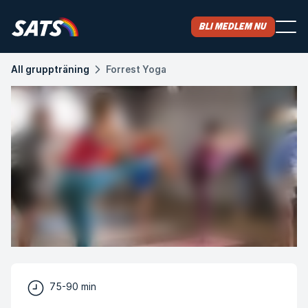
Bli medlem nu
All gruppträning
Forrest Yoga
75-90 min