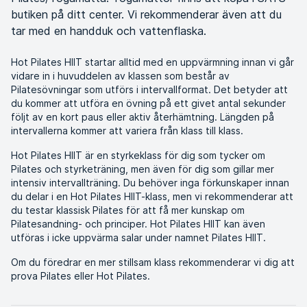
butiken på ditt center. Vi rekommenderar även att du
tar med en handduk och vattenflaska.
Hot Pilates HIIT startar alltid med en uppvärmning innan vi går
vidare in i huvuddelen av klassen som består av
Pilatesövningar som utförs i intervallformat. Det betyder att
du kommer att utföra en övning på ett givet antal sekunder
följt av en kort paus eller aktiv återhämtning. Längden på
intervallerna kommer att variera från klass till klass.
Hot Pilates HIIT är en styrkeklass för dig som tycker om
Pilates och styrketräning, men även för dig som gillar mer
intensiv intervallträning. Du behöver inga förkunskaper innan
du delar i en Hot Pilates HIIT-klass, men vi rekommenderar att
du testar klassisk Pilates för att få mer kunskap om
Pilatesandning- och principer. Hot Pilates HIIT kan även
utföras i icke uppvärma salar under namnet Pilates HIIT.
Om du föredrar en mer stillsam klass rekommenderar vi dig att
prova Pilates eller Hot Pilates
.