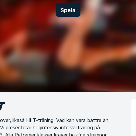
Spela
T
över, likaså HIIT-träning. Vad kan vara bättre än
i presenterar högintensiv intervallträning på
. Alla Reformer-klasser kräver halkfria strumpor.