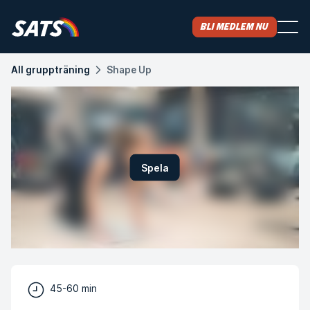
Bli medlem nu
All gruppträning
Shape Up
Spela
45-60 min