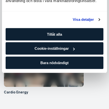
användning och bistå i våra marknadsföringsinsatser.
Visa detaljer
Kompletterande gruppklasser
Tillåt alla
Cookie-inställningar
Bara nödvändigt
Cardio Energy