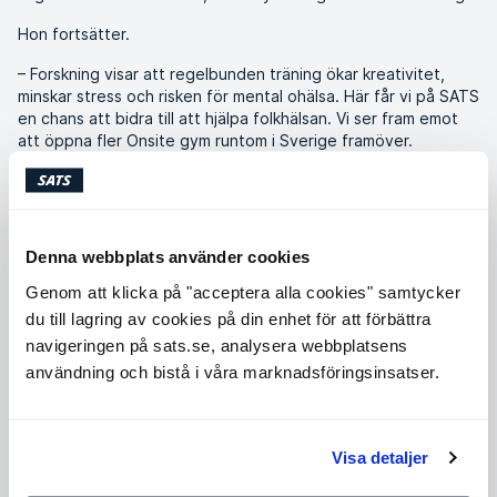
Hon fortsätter.
– Forskning visar att regelbunden träning ökar kreativitet,
minskar stress och risken för mental ohälsa. Här får vi på SATS
en chans att bidra till att hjälpa folkhälsan. Vi ser fram emot
att öppna fler Onsite gym runtom i Sverige framöver.
Om SATS Corporate Onsite
SATS levererar allt från ritning, projektering till ett
nyckelfärdigt gym och sköter sedan den dagliga
Denna webbplats använder cookies
verksamheten till ett fast pris. Organisationer vill skapa de
bästa förutsättningarna för sina anställda och SATS bidrar
Genom att klicka på "acceptera alla cookies" samtycker
med expertis från branschen för att ta fram ett välplanerat
du till lagring av cookies på din enhet för att förbättra
gym med kompetent personal.
navigeringen på sats.se, analysera webbplatsens
Är du intresserad? Kontakta vår Sales Manager på SATS
användning och bistå i våra marknadsföringsinsatser.
Sverige.
stefan.destici@sats.se
Stefan Destici
Om Uni3 by Geely
Visa detaljer
Uni3 by Geely är ett öppet företagscampus där ett flertal
företag arbetar i en innovativ miljö på Lindholmen och dess