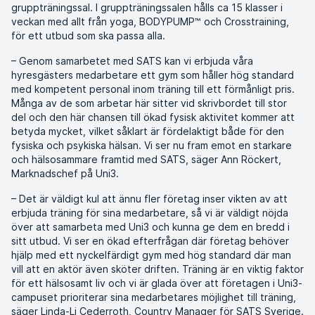
gruppträningssal. I gruppträningssalen hålls ca 15 klasser i
veckan med allt från yoga, BODYPUMP™ och Crosstraining,
för ett utbud som ska passa alla.
– Genom samarbetet med SATS kan vi erbjuda våra
hyresgästers medarbetare ett gym som håller hög standard
med kompetent personal inom träning till ett förmånligt pris.
Många av de som arbetar här sitter vid skrivbordet till stor
del och den här chansen till ökad fysisk aktivitet kommer att
betyda mycket, vilket såklart är fördelaktigt både för den
fysiska och psykiska hälsan. Vi ser nu fram emot en starkare
och hälsosammare framtid med SATS, säger Ann Röckert,
Marknadschef på Uni3.
– Det är väldigt kul att ännu fler företag inser vikten av att
erbjuda träning för sina medarbetare, så vi är väldigt nöjda
över att samarbeta med Uni3 och kunna ge dem en bredd i
sitt utbud. Vi ser en ökad efterfrågan där företag behöver
hjälp med ett nyckelfärdigt gym med hög standard där man
vill att en aktör även sköter driften. Träning är en viktig faktor
för ett hälsosamt liv och vi är glada över att företagen i Uni3-
campuset prioriterar sina medarbetares möjlighet till träning,
säger Linda-Li Cederroth, Country Manager för SATS Sverige.