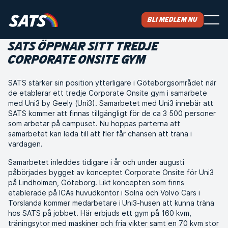
Bli medlem nu
SATS ÖPPNAR SITT TREDJE
CORPORATE ONSITE GYM
SATS stärker sin position ytterligare i Göteborgsområdet när
de etablerar ett tredje Corporate Onsite gym i samarbete
med Uni3 by Geely (Uni3). Samarbetet med Uni3 innebär att
SATS kommer att finnas tillgängligt för de ca 3 500 personer
som arbetar på campuset. Nu hoppas parterna att
samarbetet kan leda till att fler får chansen att träna i
vardagen.
Samarbetet inleddes tidigare i år och under augusti
påbörjades bygget av konceptet Corporate Onsite för Uni3
på Lindholmen, Göteborg. Likt koncepten som finns
etablerade på ICAs huvudkontor i Solna och Volvo Cars i
Torslanda kommer medarbetare i Uni3-husen att kunna träna
hos SATS på jobbet. Här erbjuds ett gym på 160 kvm,
träningsytor med maskiner och fria vikter samt en 70 kvm stor