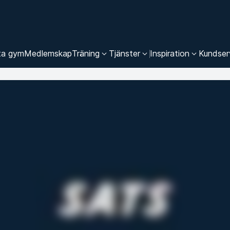
ta gym
Medlemskap
Träning
Tjänster
Inspiration
Kundser