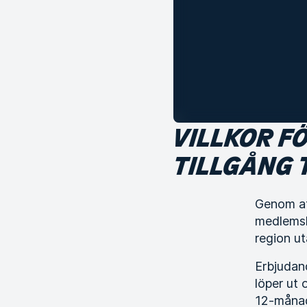
VILLKOR F
TILLGÅNG 
Genom at
medlemska
region ut
Erbjudand
löper ut
12-månad