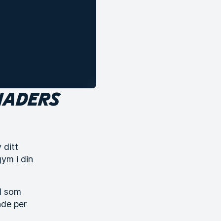
NADERS
 ditt
gym i din
al som
nde per