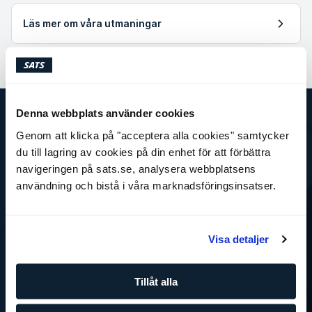
Läs mer om våra utmaningar
Denna webbplats använder cookies
Genom att klicka på "acceptera alla cookies" samtycker
SATS
du till lagring av cookies på din enhet för att förbättra
Det här är SATS
Företag
navigeringen på sats.se, analysera webbplatsens
Jobba på SATS
användning och bistå i våra marknadsföringsinsatser.
Press
SATS Rewards
Investor Relations
Visa detaljer
WhistleBlower
Gym
Tjänster
Tillåt alla
Boka gruppträning
Gruppträning
Personlig tränare