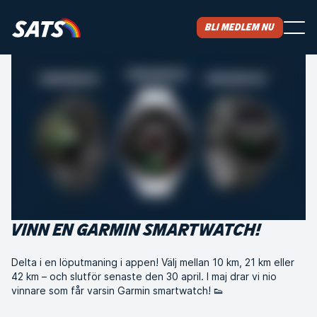
Bli medlem nu
VINN EN GARMIN SMARTWATCH!
Delta i en löputmaning i appen! Välj mellan 10 km, 21 km eller
42 km – och slutför senaste den 30 april. I maj drar vi nio
vinnare som får varsin Garmin smartwatch! 👟