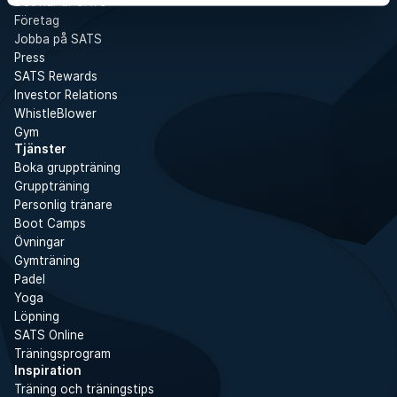
Det här är SATS
Företag
Jobba på SATS
Press
SATS Rewards
Investor Relations
WhistleBlower
Gym
Tjänster
Boka gruppträning
Gruppträning
Personlig tränare
Boot Camps
Övningar
Gymträning
Padel
Yoga
Löpning
SATS Online
Träningsprogram
Inspiration
Träning och träningstips