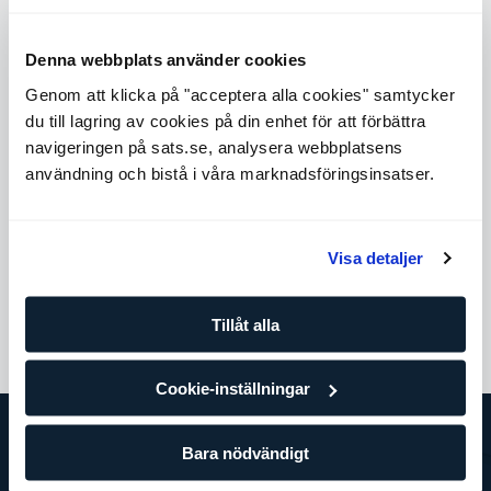
10:00
Cycling HIIT​
30
min
med Linda Svensson
Denna webbplats använder cookies
Sisjön
Genom att klicka på "acceptera alla cookies" samtycker
du till lagring av cookies på din enhet för att förbättra
Boka
navigeringen på sats.se, analysera webbplatsens
användning och bistå i våra marknadsföringsinsatser.
10:30
Cycling HIIT​
30
min
med Ingrid Bäckström
Signalfabriken
Visa detaljer
Boka
Tillåt alla
Cookie-inställningar
Bara nödvändigt
SATS