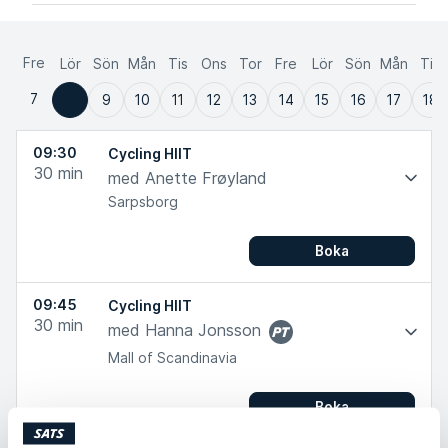
Fre
Lör
Sön
Mån
Tis
Ons
Tor
Fre
Lör
Sön
Mån
Tis
7
8
9
10
11
12
13
14
15
16
17
18
09:30
Cycling HIIT​
30
min
med Anette Frøyland
Sarpsborg
Boka
09:45
Cycling HIIT​
30
min
med Hanna Jonsson
PT
Mall of Scandinavia
Boka