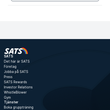
Pris för medlem
3 199 kr
Anmäl dig
Pris för icke-medlem
3 698 kr
SATS
Det här är SATS
Företag
Jobba på SATS
Press
SATS Rewards
Investor Relations
WhistleBlower
Gym
Tjänster
Boka gruppträning