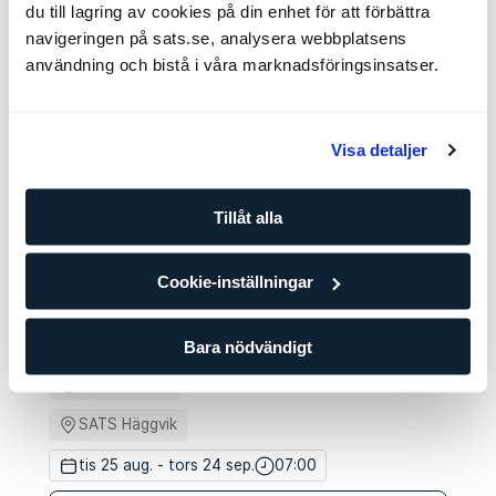
du till lagring av cookies på din enhet för att förbättra
Inte helt övertygad? Här är några andra boot camps som
navigeringen på sats.se, analysera webbplatsens
kanske passar din stil bättre.
användning och bistå i våra marknadsföringsinsatser.
Strength Boot Camp
5 platser
Pontus Stolt
Visa detaljer
SATS Häggvik
Tillåt alla
fre 21 aug. - fre 23 okt.
16:00
Info och bokning
Cookie-inställningar
Get Fit
7 platser
Bara nödvändigt
Pontus Stolt
SATS Häggvik
tis 25 aug. - tors 24 sep.
07:00