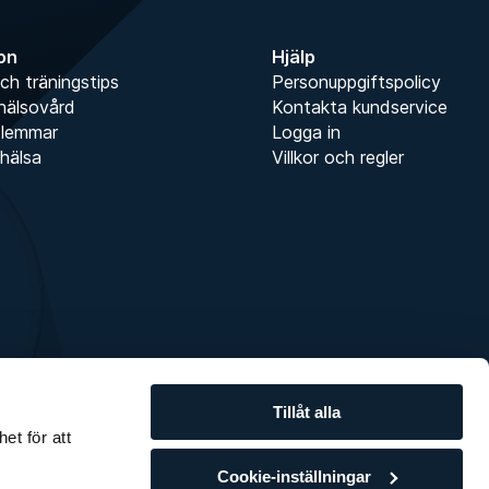
Anmäl dig
ion
Hjälp
ch träningstips
Personuppgiftspolicy
hälsovård
Kontakta kundservice
dlemmar
Logga in
hälsa
Villkor och regler
Tillåt alla
et för att
Cookie-inställningar