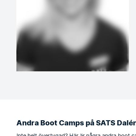
Andra Boot Camps på SATS Dal
Inte helt övertygad? Här är några andra boot c