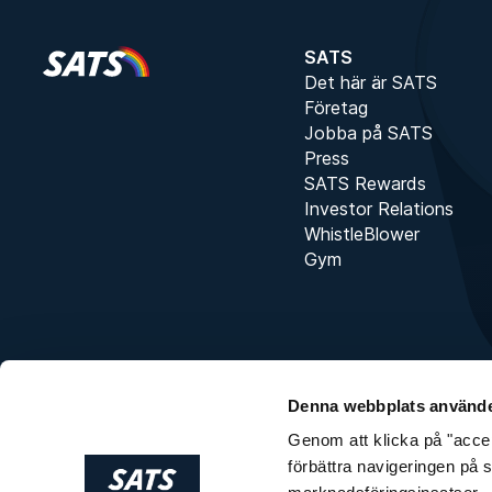
Pris för medlem
3 199 kr
Pris för icke-medlem
3 698 kr
SATS
Det här är SATS
Företag
Jobba på SATS
Press
SATS Rewards
Investor Relations
WhistleBlower
Gym
Denna webbplats använde
Genom att klicka på "accept
förbättra navigeringen på 