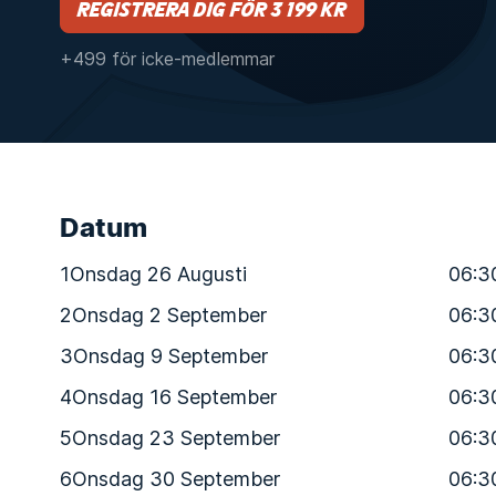
Registrera dig för 3 199 kr
+499 för icke-medlemmar
Datum
1
Onsdag 26 Augusti
06:3
2
Onsdag 2 September
06:3
3
Onsdag 9 September
06:3
4
Onsdag 16 September
06:3
5
Onsdag 23 September
06:3
6
Onsdag 30 September
06:3