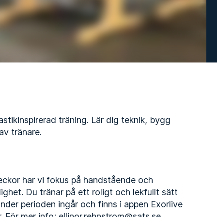
tikinspirerad träning. Lär dig teknik, bygg
av tränare.
ckor har vi fokus på handstående och
het. Du tränar på ett roligt och lekfullt sätt
under perioden ingår och finns i appen Exorlive
 För mer info; ellinor.rehnstrom@sats.se