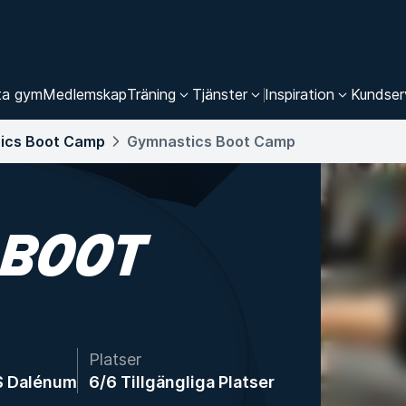
ta gym
Medlemskap
Träning
Tjänster
Inspiration
Kundser
ics Boot Camp
Gymnastics Boot Camp
 BOOT
Platser
 Dalénum
6/6 Tillgängliga Platser