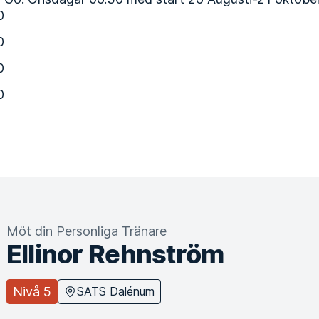
0
0
0
0
Möt din Personliga Tränare
Ellinor Rehnström
Nivå 5
SATS Dalénum