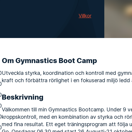
Villkor
Om Gymnastics Boot Camp
0
Utveckla styrka, koordination och kontroll med gymnas
kraft och förbättra rörlighet i en fokuserad miljö ledd 
0
0
Beskrivning
0
Välkommen till min Gymnastics Bootcamp. Under 9 ve
0
kroppskontroll, med en kombination av styrka och rörlig
med fina resultat. Ett eget träningsprogram att följa 
0
Go. Onsdagar 06.30 med start 26 Augusti-21 oktober.