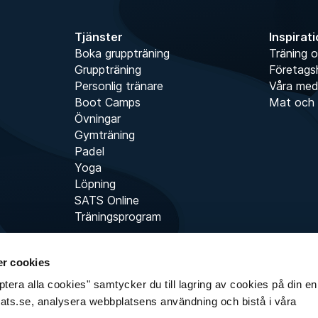
Tjänster
Inspirat
Boka gruppträning
Träning o
Gruppträning
Företags
Personlig tränare
Våra me
Boot Camps
Mat och 
Övningar
Gymträning
Padel
Yoga
Löpning
SATS Online
Träningsprogram
r cookies
era alla cookies" samtycker du till lagring av cookies på din enh
sats.se, analysera webbplatsens användning och bistå i våra