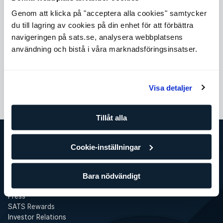
Genom att klicka på "acceptera alla cookies" samtycker
du till lagring av cookies på din enhet för att förbättra
navigeringen på sats.se, analysera webbplatsens
Enklare incheckning, kortare köer på gymmet och bättre för
användning och bistå i våra marknadsföringsinsatser.
miljön 💙
Visa detaljer
Tillåt alla
Cookie-inställningar
SATS
Det här är SATS
Företag
Bara nödvändigt
Jobba på SATS
Press
SATS Rewards
Investor Relations