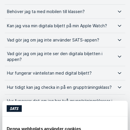
Behöver jag ta med mobilen till klassen?
Kan jag visa min digitala biljett på min Apple Watch?
Vad gör jag om jag inte använder SATS-appen?
Vad gör jag om jag inte ser den digitala biljetten i
appen?
Hur fungerar väntelistan med digital biljett?
Hur tidigt kan jag checka in på en gruppträningsklass?
Hur fungerar det om jag har två gruppträningsklasser i
rad?
Jag bokade en klass efter att jag hade checkat in på
gymmet men kan inte hitta min biljett
Denna webbplats använder cookies