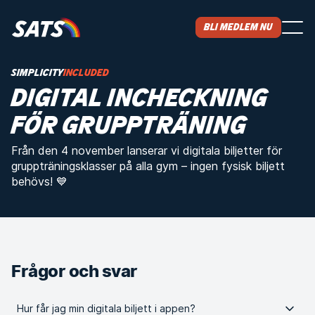
Bli medlem nu
Simplicity
INCLUDED
DIGITAL INCHECKNING
FÖR GRUPPTRÄNING
Från den 4 november lanserar vi digitala biljetter för
gruppträningsklasser på alla gym – ingen fysisk biljett
behövs! 💙
Frågor och svar
Hur får jag min digitala biljett i appen?