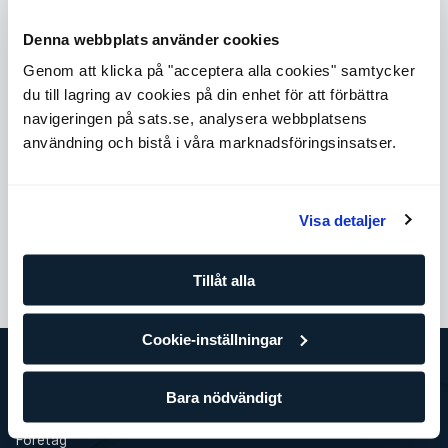
Landstingssjukgymnast
Denna webbplats använder cookies
Arbetat som sjukgymnast sedan 1986 och på SATS
Genom att klicka på "acceptera alla cookies" samtycker
sedan 2005
du till lagring av cookies på din enhet för att förbättra
Idrottsskador och rehabilitering
navigeringen på sats.se, analysera webbplatsens
Barn och ungdomar skador och rehabilitering
användning och bistå i våra marknadsföringsinsatser.
McKenzie/ MDT A-C
Akupunktur
Funktionell träning/Pilates matta och reformer
Visa detaljer
Boka tid
Tillåt alla
Cookie-inställningar
Bara nödvändigt
SATS
Det här är SATS
Företag